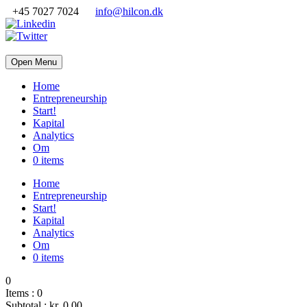
+45 7027 7024
info@hilcon.dk
Open Menu
Home
Entrepreneurship
Start!
Kapital
Analytics
Om
0 items
Home
Entrepreneurship
Start!
Kapital
Analytics
Om
0 items
0
Items :
0
Subtotal :
kr. 0,00